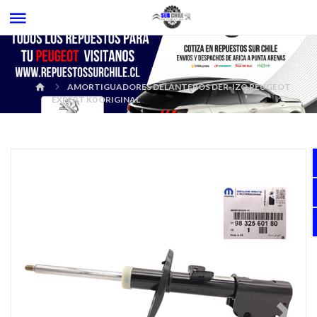
AMORTIGUADORES DELANTEROS DER-IZQ PEUGEOT
EXPERT K0 ORIGINAL